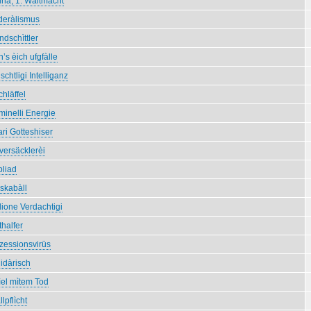
inà, 1. Waltmàcht
deràlismus
dschìttler
’s èich ufgfàlle
chtligi Intelliganz
hläffel
minelli Energie
ri Gotteshiser
tversäcklerèi
bliad
skabàll
lione Verdachtigi
halfer
zessionsvirüs
idàrisch
ìel mìtem Tod
lpflìcht