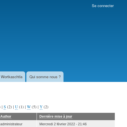
Se connecter
Wortkaschtla
Qui somme nous ?
)
|
S
(2)
|
U
(1)
|
W
(5)
|
Y
(2)
Author
Dernière mise à jour
administrateur
Mercredi 2 février 2022 - 21:46