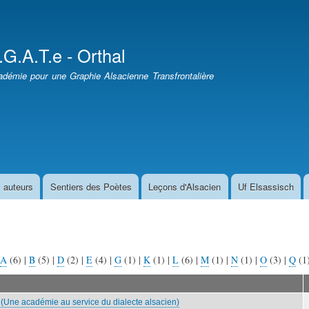
Aller
au
contenu
.G.A.T.e - Orthal
principal
démie pour une Graphie Alsacienne Transfrontalière
 auteurs
Sentiers des Poètes
Leçons d'Alsacien
Uf Elsassisch
A
(6)
|
B
(5)
|
D
(2)
|
E
(4)
|
G
(1)
|
K
(1)
|
L
(6)
|
M
(1)
|
N
(1)
|
O
(3)
|
Q
(1
(Une académie au service du dialecte alsacien)