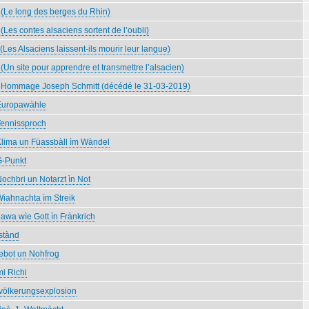
 (Le long des berges du Rhin)
sant
(Les contes alsaciens sortent de l’oubli)
(Les Alsaciens laissent-ils mourir leur langue)
(Un site pour apprendre et transmettre l’alsacien)
 Hommage Joseph Schmitt (décédé le 31-03-2019)
Europawàhle
ennissproch
lima un Füassbàll ìm Wàndel
G-Punkt
ochbri un Notarzt ìn Not
iahnachta ìm Streik
awa wìe Gott ìn Frànkrich
stànd
ebot un Nohfrog
i Richi
völkerungsexplosion