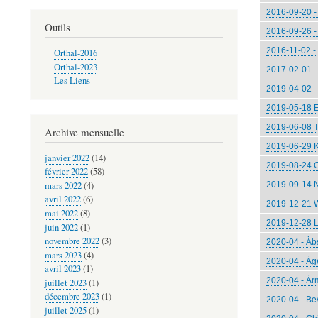
2016-09-20 -
décrois
Outils
2016-09-26 - 
2016-11-02 - 
Orthal-2016
Orthal-2023
2017-02-01 - 
Les Liens
2019-04-02 -
2019-05-18 
2019-06-08 T
Archive mensuelle
2019-06-29 K
janvier 2022
(14)
2019-08-24 
février 2022
(58)
mars 2022
(4)
2019-09-14 N
avril 2022
(6)
2019-12-21 W
mai 2022
(8)
2019-12-28 L
juin 2022
(1)
novembre 2022
(3)
2020-04 - Àb
mars 2023
(4)
2020-04 - Àg
avril 2023
(1)
2020-04 - Àrm
juillet 2023
(1)
décembre 2023
(1)
2020-04 - Be
juillet 2025
(1)