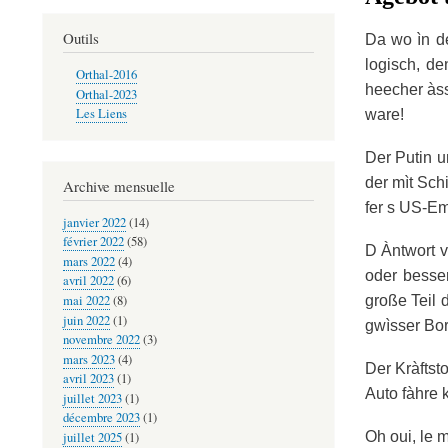
Outils
Da wo ìn de
logisch, de
Orthal-2016
heecher àss
Orthal-2023
Les Liens
ware!
Der Putin u
der mìt Schi
Archive mensuelle
fer s US-E
janvier 2022
(14)
février 2022
(58)
D Àntwort v
mars 2022
(4)
oder besser
avril 2022
(6)
große Teil 
mai 2022
(8)
juin 2022
(1)
gwìsser Bo
novembre 2022
(3)
mars 2023
(4)
Der Kràftsto
avril 2023
(1)
Auto fàhre 
juillet 2023
(1)
décembre 2023
(1)
Oh oui, le m
juillet 2025
(1)