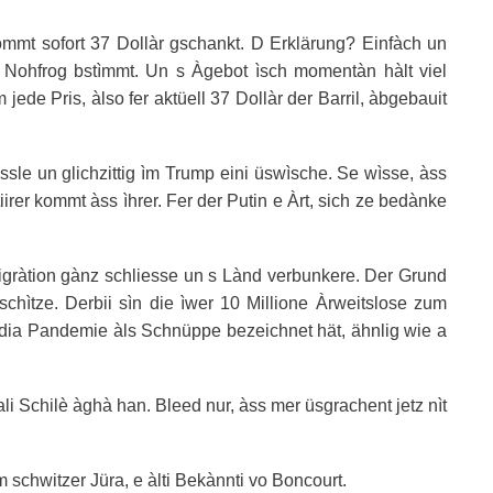
ommt sofort 37 Dollàr gschankt. D Erklärung? Einfàch un
un Nohfrog bstìmmt. Un s Àgebot ìsch momentàn hàlt viel
ede Pris, àlso fer aktüell 37 Dollàr der Barril, àbgebauit
ssle un glichzittig ìm Trump eini üswìsche. Se wìsse, àss
iirer kommt àss ìhrer. Fer der Putin e Àrt, sich ze bedànke
igràtion gànz schliesse un s Lànd verbunkere. Der Grund
chìtze. Derbii sìn die ìwer 10 Millione Àrweitslose zum
dia Pandemie àls Schnüppe bezeichnet hät, ähnlig wie a
gaali Schilè àghà han. Bleed nur, àss mer üsgrachent jetz nìt
m schwitzer Jüra, e àlti Bekànnti vo Boncourt.