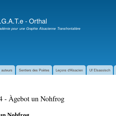
Aller
au
contenu
.G.A.T.e - Orthal
principal
démie pour une Graphie Alsacienne Transfrontalière
 auteurs
Sentiers des Poètes
Leçons d'Alsacien
Uf Elsassisch
4 - Àgebot un Nohfrog
un Nohfrog