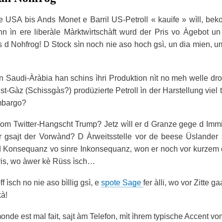
 USA bis Ands Monet e Barril US-Petroll « kauife » wìll, bek
nn ìn ere liberàle Màrktwìrtschàft wurd der Pris vo Àgebot 
 d Nohfrog! D Stock sìn noch nie aso hoch gsì, un dia mien, um j
n Saudi-Àràbia han schins ìhri Produktion nìt no meh welle dro
st-Gàz (Schissgàs?) prodüzierte Petroll ìn der Harstellung viel t
mbargo?
om Twitter-Hangscht Trump? Jetz wìll er d Granze gege d Imm
 gsajt der Vorwànd? D Àrweitsstelle vor de beese Üslander s
d Konsequanz vo sinre Inkonsequanz, won er noch vor kurzem 
ris, wo àwer kè Rüss ìsch…
ff ìsch no nie aso bìllig gsì, e
spote Sage
fer àlli, wo vor Zitte 
kà!
onde est mal fait, sajt àm Telefon, mìt ìhrem typische Accent vo