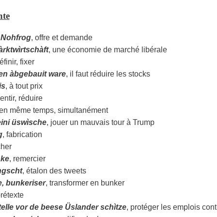
hte
 Nohfrog
, offre et demande
Màrktwìrtschàft
, une économie de marché libérale
éfinir, fixer
en àbgebauit ware
, il faut réduire les stocks
is
, à tout prix
lentir, réduire
 en même temps, simultanément
ini üswìsche
, jouer un mauvais tour à Trump
g
, fabrication
cher
nke
, remercier
ngscht
, étalon des tweets
, bunkeriser
, transformer en bunker
prétexte
telle vor de beese Üslander schìtze
, protéger les emplois con