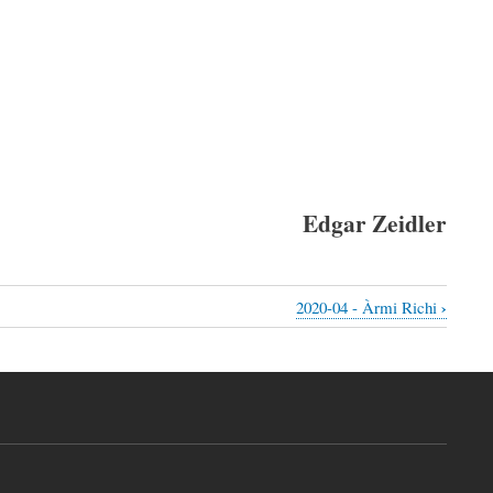
Edgar Zeidler
›
2020-04 - Àrmi Richi