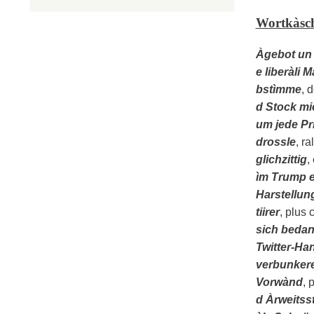
Wortkàsc
Àgebot un
e liberàli 
bstìmme
, d
d Stock mi
um jede Pr
drossle
, ra
glichzittig
,
ìm Trump e
Harstellun
tiirer
, plus 
sich beda
Twitter-Ha
verbunkere
Vorwànd
, 
d Àrweitss