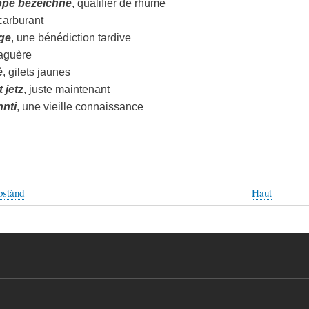
ppe bezeichne
, qualifier de rhume
 carburant
ge
, une bénédiction tardive
naguère
è
, gilets jaunes
 jetz
, juste maintenant
nnti
, une vieille connaissance
bstànd
Haut
aux