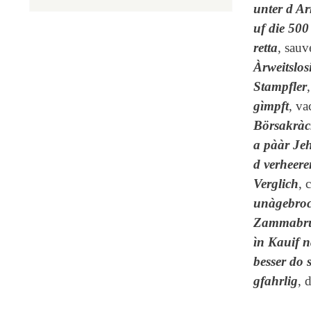
unter d Ar
uf die 50
retta
, sauv
Àrweitslos
Stampfler
gìmpft
, va
Börsakrà
a pààr Jeh
d verheere
Verglich
, 
unàgebroc
Zammabr
ìn Kauif
besser do 
gfahrlig
, 