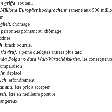
m griffa
, soutenir
0 Milliona Europäer hochgrachent
, ramené aux 500 milli
er
igkeit
, chômage
, personnes pointant au chômage
ccinés
ch
, krach boursier
rla druf
, à peine quelques années plus tard
nda Folga vo dara Walt-Wìrtschàftskrisa
, les conséquenc
comparaison
ht
, déplacé
uch
, effondrement
 namma
, être prêt à accepter
steh
, être en meilleure posture
dangereux