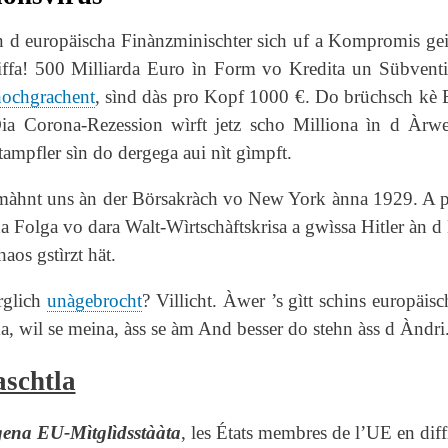
 d europäischa Finànzminischter sich uf a Kompromis gein
iffa!
500 Milliarda Euro ìn Form vo Kredita un Sübventio
hochgrachent
, sìnd dàs pro Kopf 1000 €. Do brüchsch kè Ex
Dia Corona-Rezession wìrft jetz scho Milliona ìn d Àrw
tampfler sìn do dergega aui nìt gìmpft.
màhnt uns àn der Börsakràch vo New York ànna 1929. A pà
a Folga vo dara Walt-Wìrtschàftskrisa a gwìssa Hitler àn d
aos gstìrzt hät.
rglich
unàgebrocht
? Villicht. Àwer ’s gìtt schins europäi
, wil se meina, àss se àm And besser do stehn àss d Àndri.
schtla
gena EU-Mìtglìdsstààta
, les États membres de l’UE en diff