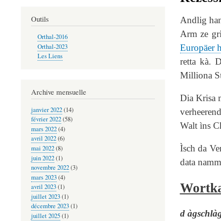
Outils
Andlig han
Arm ze gr
Orthal-2016
Orthal-2023
Europäer 
Les Liens
retta kà. 
Milliona S
Archive mensuelle
Dia Krisa 
janvier 2022
(14)
verheerend
février 2022
(58)
Walt ìns Ch
mars 2022
(4)
avril 2022
(6)
Ìsch da Ve
mai 2022
(8)
juin 2022
(1)
data namma
novembre 2022
(3)
mars 2023
(4)
Wortka
avril 2023
(1)
juillet 2023
(1)
décembre 2023
(1)
d àgschlà
juillet 2025
(1)