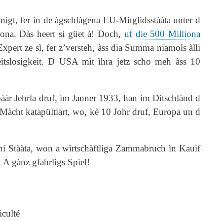
igt, fer ìn de àgschlàgena EU-Mìtglìdsstààta unter d
na. Dàs heert si güet à!
Doch,
uf die 500 Milliona
pert ze sì, fer z’versteh, àss dia Summa niamols àlli
eitslosigkeit. D USA mìt ìhra jetz scho meh àss 10
àr Jehrla druf, ìm Janner 1933, han ìm Ditschlànd d
 Màcht katapültiart, wo, kè 10 Johr druf, Europa un d
schi Stààta, won a wìrtschàftliga Zammabruch ìn Kauif
 A gànz gfahrligs Spìel!
iculté