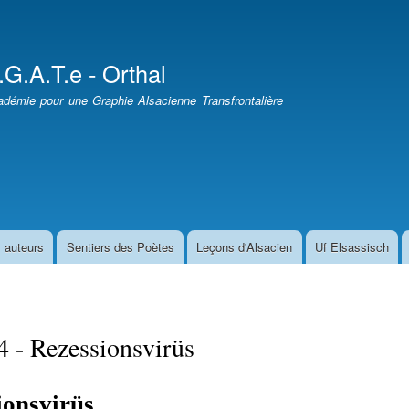
Aller
au
contenu
.G.A.T.e - Orthal
principal
démie pour une Graphie Alsacienne Transfrontalière
 auteurs
Sentiers des Poètes
Leçons d'Alsacien
Uf Elsassisch
 - Rezessionsvirüs
ionsvirüs