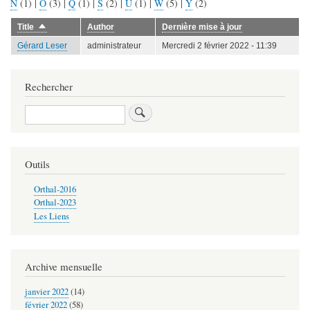
N
(1)
|
O
(3)
|
Q
(1)
|
S
(2)
|
U
(1)
|
W
(5)
|
Y
(2)
Title
Author
Dernière mise à jour
Trier
par
Gérard Leser
administrateur
Mercredi 2 février 2022 - 11:39
ordre
décroissant
Rechercher
Rechercher
Outils
Orthal-2016
Orthal-2023
Les Liens
Archive mensuelle
janvier 2022
(14)
février 2022
(58)